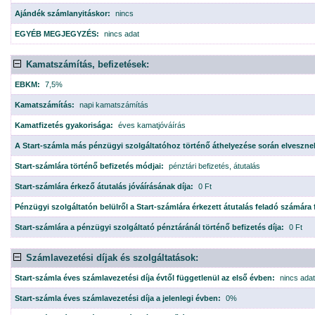
Ajándék számlanyitáskor:
nincs
EGYÉB MEGJEGYZÉS:
nincs adat
Kamatszámítás, befizetések:
EBKM:
7,5%
Kamatszámítás:
napi kamatszámítás
Kamatfizetés gyakorisága:
éves kamatjóváírás
A Start-számla más pénzügyi szolgáltatóhoz történő áthelyezése során elveszn
Start-számlára történő befizetés módjai:
pénztári befizetés, átutalás
Start-számlára érkező átutalás jóváírásának díja:
0 Ft
Pénzügyi szolgáltatón belülről a Start-számlára érkezett átutalás feladó számára 
Start-számlára a pénzügyi szolgáltató pénztáránál történő befizetés díja:
0 Ft
Számlavezetési díjak és szolgáltatások:
Start-számla éves számlavezetési díja évtől függetlenül az első évben:
nincs adat
Start-számla éves számlavezetési díja a jelenlegi évben:
0%