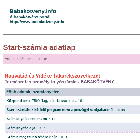
Babakotveny.info
A babakötvény portál
http://www.babakotveny.info
Start-számla adatlap
Adatfrissítés: 2021-10-06
Nagyatád és Vidéke Takarékszövetkezet
Természetes személy folyószámla - BABAKÖTVÉNY
Főbb adatok, számlanyitás:
Központi cím:
7500 Nagyatád, Kossuth utca 16.
Start-számlához kötődő program neve a pénzügyi szolgáltatónál:
nincs
Számlanyitási minimum:
0 Ft
Számlanyitás díja:
0 Ft
Számla megszüntetésének díja:
0 Ft