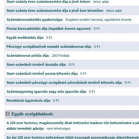
Start-számla éves számlavezetési díja a jövő évben:
nincs adat
Start-számla éves számlavezetési díja a jövő évet követően:
nincs adat
Számlakivonatküldés gyakorisága:
forgalom esetén havonta, egyébként évente
Postai kivonatküldés díja (legalább évente egyszer):
0 Ft
Egyéb levélküldés díja:
0 Ft
Pénzügyi szolgáltatónál maradó számlakivonat díja:
0 Ft
Számlakivonat pótlás díja:
200 Ft/oldal
Start-számláról történő átutalás díja:
0 Ft
Start-számláról történő postai kifizetés díja:
0 Ft
Start-számláról pénzügyi szolgáltató pénztáránál történő kifizetés díja:
0 Ft
Számlaegyenleg igazolás vagy más igazolás díja:
0 Ft
Rendkívüli ügyintézés díja:
0 Ft
Egyéb szolgáltatások:
A 120 ezer forintos, magánszemély általi befizetési határon túli befizetésekre a p
alábbi termékét ajánlja:
nem lehetséges
Az évi 120 ezer forintos befizetésen felüli összegek automatikusan átkerülhetnek